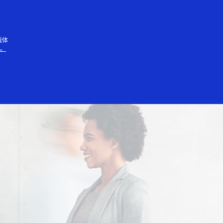
人
线体
知。
伴