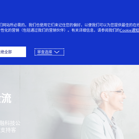
跳到内容
个人
企业
创新者
每个
提供我们网站所必需的。我们也使用它们来记住您的偏好，以便我们可以为您提供最佳的在
个性化的营销（包括通过我们的营销伙伴）。有关详细信息，请参阅我们的
Cookie通
产品概览
技术能力
应用场景
合作伙
拒绝全部
审查选择
金流
、金融科技公
能支持客