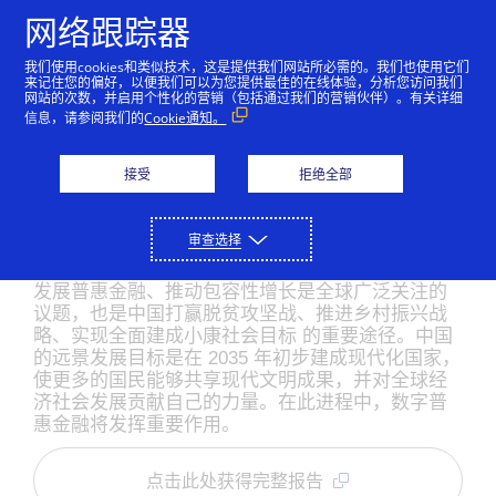
跳到内容
网络跟踪器
我们使用cookies和类似技术，这是提供我们网站所必需的。我们也使用它们
来记住您的偏好，以便我们可以为您提供最佳的在线体验，分析您访问我们
网站的次数，并启用个性化的营销（包括通过我们的营销伙伴）。有关详细
信息，请参阅我们的
Cookie通知。
宏观视野
数字创新助推中国普惠金
接受
拒绝全部
融
审查选择
发展普惠金融、推动包容性增长是全球广泛关注的
议题，也是中国打赢脱贫攻坚战、推进乡村振兴战
略、实现全面建成小康社会目标 的重要途径。中国
的远景发展目标是在 2035 年初步建成现代化国家，
使更多的国民能够共享现代文明成果，并对全球经
济社会发展贡献自己的力量。在此进程中，数字普
惠金融将发挥重要作用。
点击此处获得完整报告