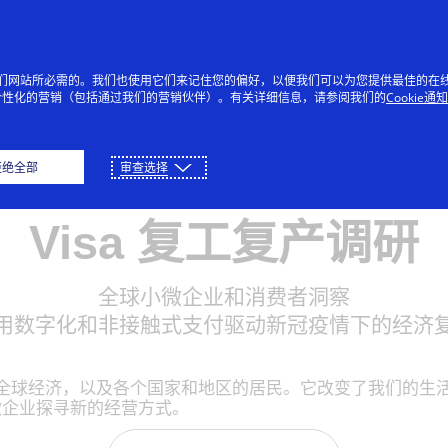
跳到内容
个人
企业
创新者
每个
提供我们网站所必需的。我们也使用它们来记住您的偏好，以便我们可以为您提供最佳的在
个性化的营销（包括通过我们的营销伙伴）。有关详细信息，请参阅我们的
Cookie通
拒绝全部
审查选择
宏观视野
Visa 复工复产调研
全球小微企业和消费者洞察
用数字化和非接触式支付驱动新冠疫情下的经济
影响了全球经济，以及各个国家和地区的居民。它改变了我们的
微企业探寻新的经营方式。