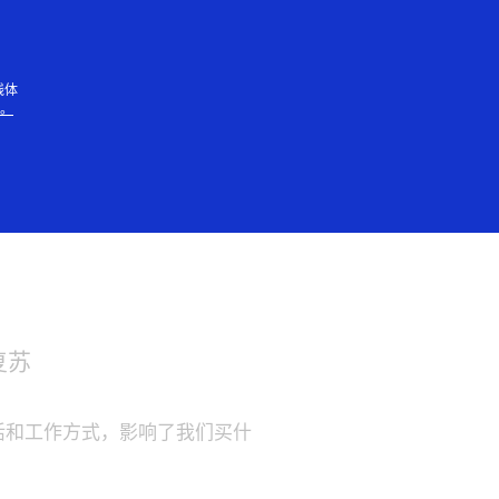
人
线体
知。
复苏
生活和工作方式，影响了我们买什