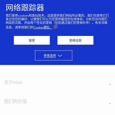
跳到内容
网络跟踪器
我们使用cookies和类似技术，这是提供我们网站所必需的。我们也使用它们
来记住您的偏好，以便我们可以为您提供最佳的在线体验，分析您访问我们
网站的次数，并启用个性化的营销（包括通过我们的营销伙伴）。有关详细
瑞士优惠
信息，请参阅我们的
Cookie通知。
接受
拒绝全部
下载《Visa发现瑞士2019-2020》优惠手
册
审查选择
关于Visa
我们的价值