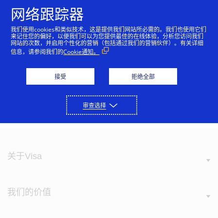
跳到内容
网络跟踪器
我们使用cookies和类似技术，这是提供我们网站所必需的。我们也使用它们
来记住您的偏好，以便我们可以为您提供最佳的在线体验，分析您访问我们
网站的次数，并启用个性化的营销（包括通过我们的营销伙伴）。有关详细
西班牙优惠
信息，请参阅我们的
Cookie通知。
接受
拒绝全部
下载《Visa发现西班牙2019-2020》优惠
手册
审查选择
关于Visa
我们的价值