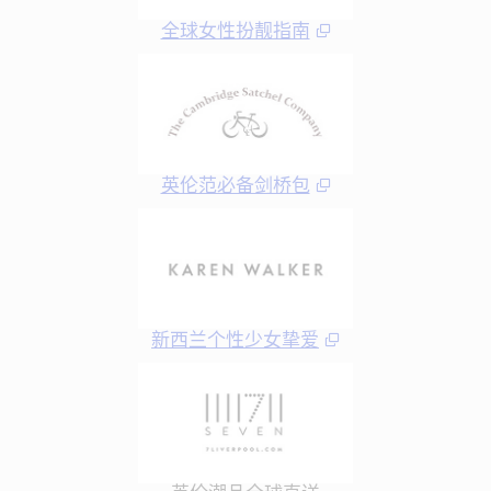
全球女性扮靓指南
英伦范必备剑桥包
新西兰个性少女挚爱