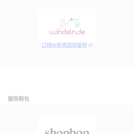
口碑W家德国母婴网
服饰鞋包