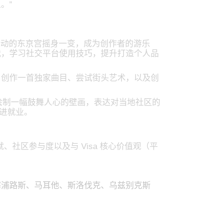
。”
关活动的东京宫摇身一变，成为创作者的游乐
我，学习社交平台使用技巧，提升打造个人品
、创作一首独家曲目、尝试街头艺术，以及创
sabeth）绘制一幅鼓舞人心的壁画，表达对当地社区的
促进就业。
成就、社区参与度以及与 Visa 核心价值观（平
、塞浦路斯、马耳他、斯洛伐克、乌兹别克斯