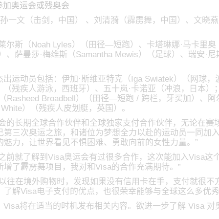
次参加奥运会或残奥会
包括：孙一文（击剑，中国） 、刘清漪（霹雳舞，中国）、文
·莱尔斯（Noah Lyles）（田径—短跑）、卡塔琳娜·马卡里奥（Ca
）、萨曼莎·梅维斯（Samantha Mewis）（足球）、瑞安·尼斯
的杰出运动员包括：伊加·斯维亚特克（Iga Swiatek）（网球，
rales）（残疾人游泳，西班牙）、五十岚·卡诺亚（冲浪，日
eed Broadbell）（田径—短跑 / 跨栏，牙买加）、阿尔丹
n White）（残疾人皮划艇，英国）。
残奥会的长期全球合作伙伴和全球独家支付合作伙伴，无论在
第三次奥运之旅，和诸位为梦想全力以赴的运动员一同加入Vi
的魅力，让世界看见不惧困难、勇敢向前的女性力量。”
之前就了解到Visa奥运会有过很多合作，这次能加入Visa这
增了霹雳舞项目，我对和Visa的合作充满期待。”
以往在境外购物时，发现如果没有信用卡在手，支付就很不方
了解Visa电子支付的优点，也很荣幸能够与全球这么多优
，Visa将在适当的时机发布相关内容。欲进一步了解 Visa