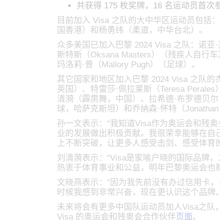
共获得 175 枚奖牌，16 名运动员首
目前加入 Visa 之队的大中华区运动员
国香港）和杨勇纬（柔道，中华台北）。
众多美国已加入巴黎 2024 Visa 之队：诺亚
斯特斯（Oksana Masters）（残疾人自行车
玛洛莉·普（Mallory Pugh）（足球）。
其它国家和地区加入巴黎 2024 Visa 之队
英国）、特雷莎·佩拉莱斯（Teresa Pe
清漪（霹雳舞，中国）、拉希德·布罗德贝尔（Rash
球，哈萨克斯坦）和乔纳森·怀特（Jonatha
孙一文表示：“我知道Visa作为奥运会和
业的发展做出积极贡献。我很荣幸能够在自己
上不断突破，让更多人感受击剑、感受体育
刘清漪表示：“Visa是家喻户晓的国际品牌，
热衷于体育事业和公益，明年巴黎奥运会也新
文晓燕表示：“因为我先前没有办过信用卡，
时候我感到非常兴奋，现在更认识这个品牌、
未来将会有更多中国队运动员加人Visa之队
Visa 的奥运会和残奥会合作伙伴
页面
。