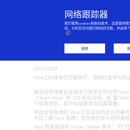
网络跟踪器
我们使用cookies和类似技术，这是
验，分析您访问我们网站的次数，并启用
Visa 欢迎 11
接受
年巴黎奥运会和
11/14/2023
Visa之队峰会在巴黎举行，围绕社会参与
奥运会和残奥会全球支付技术合作伙伴 Visa（
（Team Visa）的 118 名运动员。此 
个体育项目，其中包括新增项目霹雳舞。
来自全球各地的 Visa 之队运动员近日齐
方位了解 Visa 品牌，支持他们参与创作
Visa 首席营销官 Frank Cooper