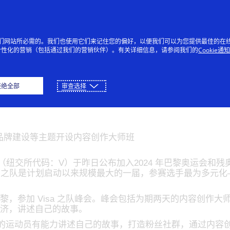
跳到内容
个人
企业
创新者
每个
提供我们网站所必需的。我们也使用它们来记住您的偏好，以便我们可以为您提供最佳的在
个性化的营销（包括通过我们的营销伙伴）。有关详细信息，请参阅我们的
Cookie通
8 名运动员加入 Visa 之
拒绝全部
审查选择
残奥会
和品牌建设等主题开设内容创作大师班
纽交所代码：V）于昨日公布加入2024 年巴黎奥运会和残奥会（以
届 Visa 之队是计划启动以来规模最大的一届，参赛选手最为多元
聚巴黎，参加 Visa 之队峰会。峰会包括为期两天的内容创
者经济，讲述自己的故事。
 表示：“时下的运动员有能力讲述自己的故事，打造粉丝社群，通过内容