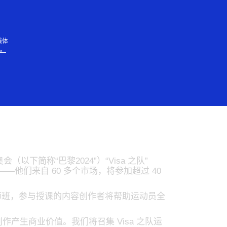
人
线体
知。
队，迎接 2024
下简称“巴黎2024”）“Visa 之队”
化——他们来自 60 多个市场，将参加超过 40
作大师班，参与授课的内容创作者将帮助运动员全
创作产生商业价值。我们将召集 Visa 之队运