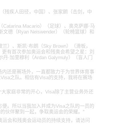
晓燕（残疾人田径，中国）、张家朗（击剑，中
tarina Macario）（足球）、奥克萨娜·马
文德（Ryan Neiswender）（轮椅篮球）和
波兰）、斯凯·布朗（Sky Brown）（滑板，
本）；更有首次参加奥运会和残奥会希望之星：刘
·加里穆利（Ardan Galymuly）（盲人门
赛场内还是赛场外，一直都致力于为世界体育事
sa之队。相信有Visa的支持，我将在赛场
个大家庭非常的开心，Visa除了主营业务外还
便。所以当我加入并成为Visa之队的一员的
秀的伙伴聚到一起，争取奥运会的荣耀。”
 对奥运会和残奥会运动员的持续支持，请访问