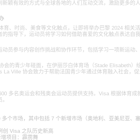
到新颖有效的方式与全球各地的人们互动交流，激励更多的人
办
、体育、时尚、美食等文化触点，让即将举办巴黎 2024 相
者的指导下，运动员将学习如何借助喜爱的文化触点表达自
运动员参与内容创作挑战和协作环节，包括学习一项新运动
a Ville 协会的青少年碰面，在伊丽莎白体育场（Stade Eli
ns La Ville 协会致力于帮助法国青少年通过体育融入社会，
为 600 多名奥运会和残奥会运动员提供支持。Visa 根据体育
员。
 60 多个市场，其中包括 7 个新增市场（奥地利、亚美尼亚
创 Visa 之队历史新高
 新增项目：霹雳舞