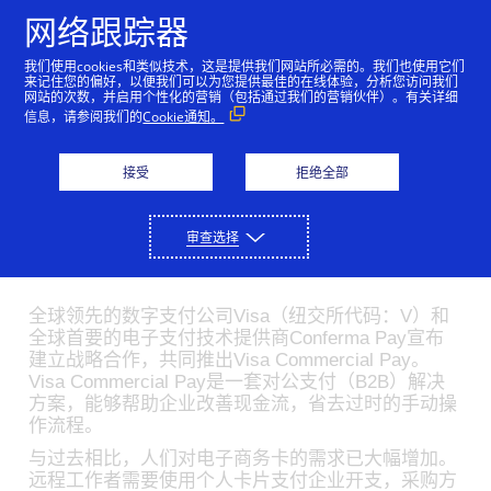
跳到内容
网络跟踪器
我们使用cookies和类似技术，这是提供我们网站所必需的。我们也使用它们
Visa Commercial Pay为全
来记住您的偏好，以便我们可以为您提供最佳的在线体验，分析您访问我们
网站的次数，并启用个性化的营销（包括通过我们的营销伙伴）。有关详细
球客户与合作伙伴提供电
信息，请参阅我们的
Cookie通知。
子支付卡功能
接受
拒绝全部
11/24/2020
审查选择
Visa与Conferma Pay合作，助力企业快速实现对公支
付数字化
全球领先的数字支付公司Visa（纽交所代码：V）和
全球首要的电子支付技术提供商Conferma Pay宣布
建立战略合作，共同推出Visa Commercial Pay。
Visa Commercial Pay是一套对公支付（B2B）解决
方案，能够帮助企业改善现金流，省去过时的手动操
作流程。
与过去相比，人们对电子商务卡的需求已大幅增加。
远程工作者需要使用个人卡片支付企业开支，采购方