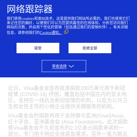
跳到内容
网络跟踪器
我们使用cookies和类似技术，这是提供我们网站所必需的。我们也使用它们
Visa基金会公布善款捐赠
来记住您的偏好，以便我们可以为您提供最佳的在线体验，分析您访问我们
网站的次数，并启用个性化的营销（包括通过我们的营销伙伴）。有关详细
机构，助力中国从新冠疫
信息，请参阅我们的
Cookie通知。
情中复苏
接受
拒绝全部
05/15/2020
审查选择
赠与亚洲 (Give2Aisa)、红十字会和亚洲基金会 (Asia
Foundation) 将获得捐赠
近日，Visa基金会宣布批准捐款200万美元用于新冠
疫情 (COVID-19) 纾困，覆盖包括中国在内的亚太地
区，支持在一线抗击新冠疫情的机构，以及为公共卫
生和女性主导的小微企业提供关键服务的机构。
Visa基金会的捐款将用于支持赠与亚洲(Give2Asia)、
红十字会、亚洲基金会 (Asia Foundation)。此次捐款
是Visa基金会不久前宣布的2.1亿美元捐款承诺的一
部分，专门用于响应全球紧急需求。另外一笔为期五