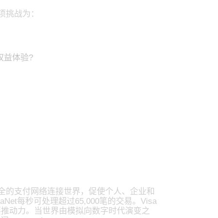
四项挑战为：
？
权益体验?
安全的支付网络连接世界，促使个人、企业和
t每秒可处理超过65,000笔的交易。Visa
要推动力。当世界由模拟向数字时代演变之