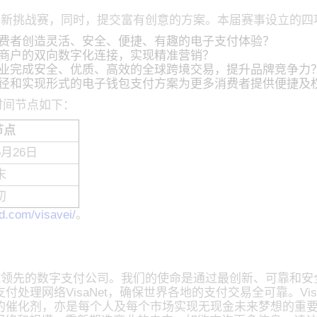
无限”创新挑战赛，同时，提交富有创意的方案。本届赛事设立的
费者创造灵活、安全、便捷、有趣的电子支付体验？
商户的双向数字化连接，实现精准营销？
业完成安全、优质、高效的全球跨境交易，提升品牌竞争力
径和实现形式的电子钱包支付方案为更多消费者提供便捷及
键时间节点如下：
节点
5月26日
末
初
ad.com/visavei/
。
全球领先的数字支付公司。我们的使命是通过最创新、可靠和
网络VisaNet，确保世界各地的支付交易全可靠。VisaNe
的催化剂，亦是每个人及每个市场实现无现金未来梦想的重