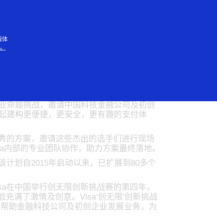
人
线体
知。
”创新挑战赛
大商业命题挑战，邀请中国科技金融公司及初创
a一起建构更便捷，更安全，更有趣的支付体
选优秀的方案，邀请这些杰出的选手们进行现场
isa内部的专业团队协作，助力方案最终落地。
计划自2015年启动以来，已扩展到80多个
Visa在中国举行创无限创新挑战赛的第四年，
满了激情及创意。Visa‘创无限’创新挑战
望帮助金融科技公司及初创企业发展业务，为