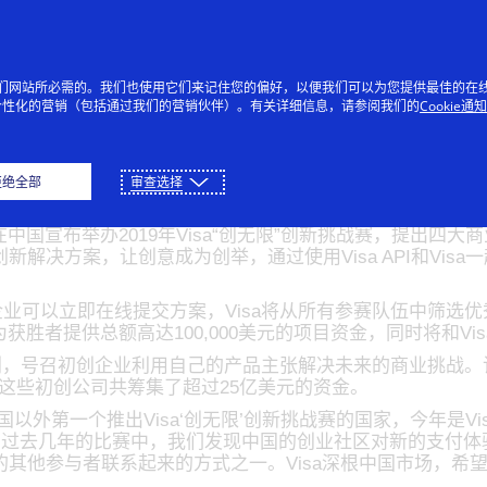
跳到内容
个人
企业
创新者
每个
提供我们网站所必需的。我们也使用它们来记住您的偏好，以便我们可以为您提供最佳的在
个性化的营销（包括通过我们的营销伙伴）。有关详细信息，请参阅我们的
Cookie通
式启动第四届 “创无限
拒绝全部
审查选择
在中国宣布举办2019年Visa“创无限”创新挑战赛，提出四
解决方案，让创意成为创举，通过使用Visa API和Vis
创企业可以立即在线提交方案，Visa将从所有参赛队伍中筛
为获胜者提供总额高达100,000美元的项目资金，同时将和V
计划，号召初创企业利用自己的产品主张解决未来的商业挑战。该
。这些初创公司共筹集了超过25亿美元的资金。
国以外第一个推出Visa‘创无限’创新挑战赛的国家，今年是
过去几年的比赛中，我们发现中国的创业社区对新的支付体验充
其他参与者联系起来的方式之一。Visa深根中国市场，希