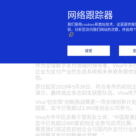
网络跟踪器
我们使用cookies和类似技术，这是
验，分析您访问我们网站的次数，并启用
Visa在中国正
接受
04/24/2019
作为全球数字支付领域的领导者，Visa今天
企业为支付产业的生态系统和未来商务提供创新
验。
即日起至2019年5月26日，符合条件的初
演示，最终选出多达四支获胜队伍。Visa将
Visa“创无限”创新挑战赛是一项全球创新
国家，迄今已有超过3,950家创业公司参与
Visa大中华区总裁于雪莉女士说：“中国是美
迄今已有超过400家初创企业参与这项比赛。
赛是我们将这些初创企业与国内外支付行业的
中国数字支付创新做出贡献。”