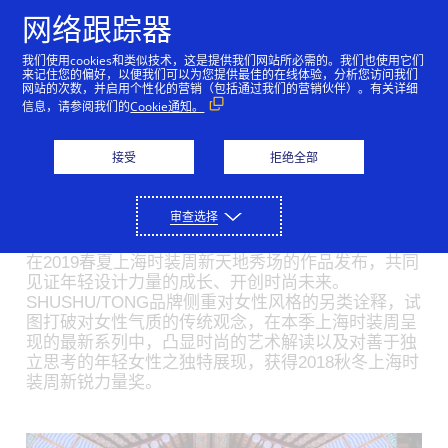
跳到内容
网络跟踪器
我们使用cookies和类似技术，这是提供我们网站所必需的。我们也使用它们
Visa倾力支持新锐力量 助
来记住您的偏好，以便我们可以为您提供最佳的在线体验，分析您访问我们
网站的次数，并启用个性化的营销（包括通过我们的营销伙伴）。有关详细
推年轻设计师发展
信息，请参阅我们的
Cookie通知。
04/09/2018
接受
拒绝全部
今晚，2018秋冬上海时装周颁發本届时装周的“风尚
大奖”。 Visa作为2018秋冬上海时装周新天地作品发
审查选择
布的官方合作伙伴，首度跨足时尚领域奖项，全力支
持新锐力量，并支持获奖设计师品牌SHUSHU/TONG
在2019春夏上海时装周新天地秀场的作品发布，共同
见证年轻设计力量的成长、开创时尚未来。
SHUSHU/TONG品牌侧重对女性风格的另类诠释，试
图打破对女性气质的传统观念，在本季上海时装周呈
现的最新系列中，凸显时尚的艺术解读以及对善于独
立思考的年轻女性之独特展现，获得2018秋冬上海时
装周新锐力量奖。