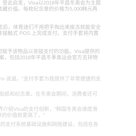
启发，Visa以2018年平昌冬奥会为主题
价值。每枚纪念章的价格为5,000韩元再
套后，体育迷们不用把手掏出来挨冻就能安全
触式 POS 上完成支付。支付手套将内置
赋予该物品以非接支付的功能。Visa提供的
不同图案，包括2018年平昌冬季奥运会官方吉祥物
frin 说道。“支付手套为我提供了非常便捷的支
网站购买贴纸和纪念章。在冬奥会期间，消费者还可
介绍Visa的支付创新，”韩国冬奥会速度滑
章的价值就更高了。”
馆的支付系统基础设施和网络建设，包括在各