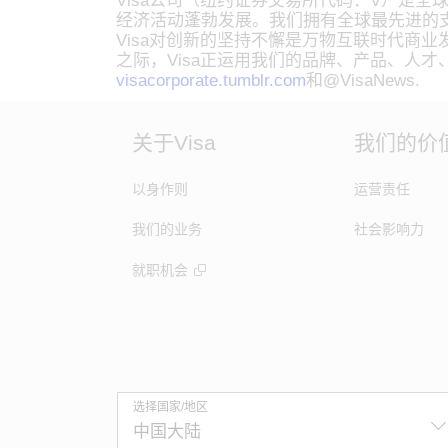
Visa公司（纽约证券交易所代码：V）是
经济活动蓬勃发展。我们拥有全球最先进的支付处
Visa对创新的坚持不懈是万物互联时代商
之际，Visa正运用我们的品牌、产品、人
visacorporate.tumblr.com
和@VisaNews.
关于Visa
我们的价
以身作则
运营责任
我们的业务
社会影响力
就职机会
选择国家/地区