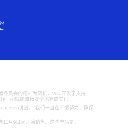
人
线体
知。
众提供新的可穿戴
冬奥会的精神为契机，Visa开发了支持
轻轻一拍就能流畅安全地完成支付。
amieson说道，“我们一直在不懈努力，确保
，自11月9日起开始销售。这些产品是：