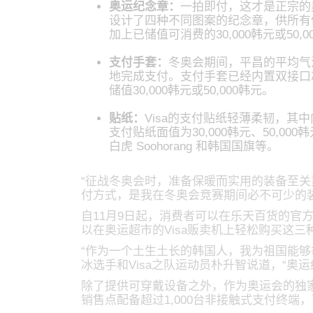
奥运纪念章：
一拍即付，这才是正宗的
设计了四种不同图案的纪念章，供所有
加上已储值可消费的30,000韩元或50,0
支付手套：
冬奥会期间，平昌的平均气温
地完成支付。支付手套已经内置双接口
储值30,000韩元或50,000韩元。
贴纸：
Visa的支付贴纸轻薄柔韧，其
支付贴纸面值为30,000韩元、50,00
白虎 Soohorang 和韩国国旗等。
“征战冬奥会时，准备保暖而实用的装备至关重要。
付方式，是我在冬奥会竞赛期间必不可少的装
自11月9日起，消费者可以在乐天百货的官方奥运
以在奥运超市的Visa贩卖机上轻松购买这
“作为一个土生土长的韩国人，我为祖国能够举
冰选手和Visa之队运动员朴升智说道，“奥
除了提供可穿戴设备之外，作为奥运会的独家
销售点配备超过1,000台非接触式支付终