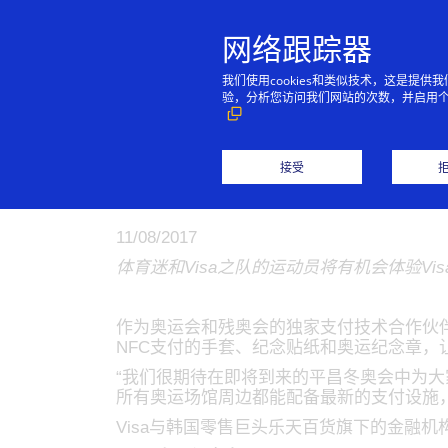
网络跟踪器
我们使用cookies和类似技术，这是
验，分析您访问我们网站的次数，并启用
Visa为201
接受
支付设备
11/08/2017
体育迷和Visa之队的运动员将有机会体验V
作为奥运会和残奥会的独家支付技术合作伙伴
NFC支付的手套、纪念贴纸和奥运纪念章，
“我们很期待在即将到来的平昌冬奥会中为大家带
所有奥运场馆周边都能配备最新的支付设施
Visa与韩国零售巨头乐天百货旗下的金融机构