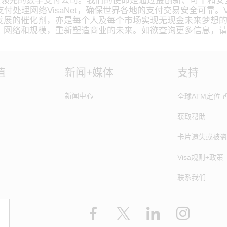
全球领先的数字支付公司。我们的使命是通过最创新、可靠和
理网络VisaNet，确保世界各地的支付交易安全可靠。Visa
业发展的催化剂，亦是每个人及每个市场实现无现金未来梦想
才、网络和规模，重新塑造商业的未来。如欲查询更多信息，
值
新闻+媒体
支持
新闻中心
全球ATM定位
获取帮助
卡片遗失或被盗
Visa规则+政策
联系我们
Facebook
X
LinkedIn
Instagra