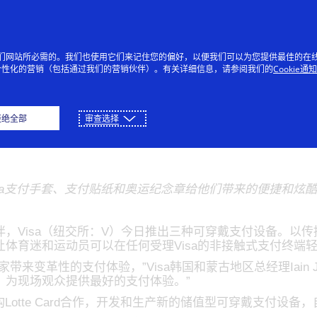
跳到内容
个人
企业
创新者
每个
提供我们网站所必需的。我们也使用它们来记住您的偏好，以便我们可以为您提供最佳的在
个性化的营销（包括通过我们的营销伙伴）。有关详细信息，请参阅我们的
Cookie通
8年平昌冬奥会的现场观
拒绝全部
审查选择
isa支付手套、支付贴纸和奥运纪念章给他们带来的便捷和炫酷
，Visa（纽交所：V）今日推出三种可穿戴支付设备。以传播
让体育迷和运动员可以在任何受理Visa的非接触式支付终端
来变革性的支付体验，”Visa韩国和蒙古地区总经理Iain J
，为现场观众提供最好的支付体验。”
Lotte Card合作，开发和生产新的储值型可穿戴支付设备