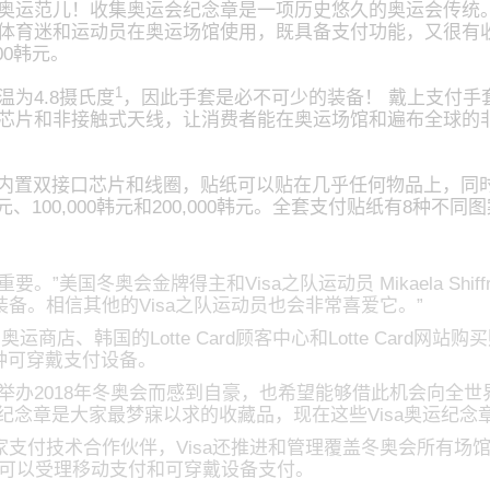
奥运范儿！收集奥运会纪念章是一项历史悠久的奥运会传统。受此
体育迷和运动员在奥运场馆使用，既具备支付功能，又很有收藏
00韩元。
1
为4.8摄氏度
，因此手套是必不可少的装备！ 戴上支付手
芯片和非接触式天线，让消费者能在奥运场馆和遍布全球的非接
中内置双接口芯片和线圈，贴纸可以贴在几乎任何物品上，同时
0韩元、100,000韩元和200,000韩元。全套支付贴纸有8种
”美国冬奥会金牌得主和Visa之队运动员 Mikaela Shif
备。相信其他的Visa之队运动员也会非常喜爱它。”
商店、韩国的Lotte Card顾客中心和Lotte Card
三种可穿戴支付设备。
办2018年冬奥会而感到自豪，也希望能够借此机会向全世界
运纪念章是大家最梦寐以求的收藏品，现在这些Visa奥运纪念
支付技术合作伙伴，Visa还推进和管理覆盖冬奥会所有场
端，可以受理移动支付和可穿戴设备支付。