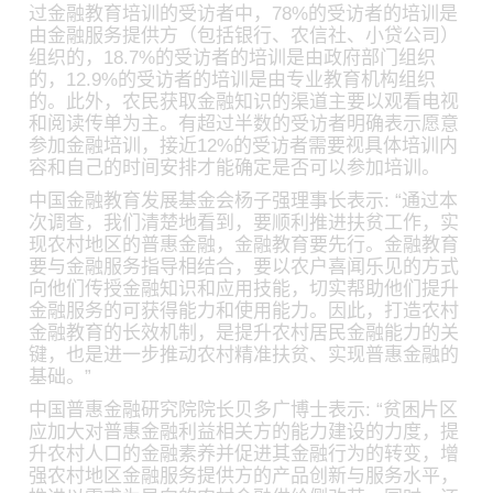
过金融教育培训的受访者中，78%的受访者的培训是
由金融服务提供方（包括银行、农信社、小贷公司）
组织的，18.7%的受访者的培训是由政府部门组织
的，12.9%的受访者的培训是由专业教育机构组织
的。此外，农民获取金融知识的渠道主要以观看电视
和阅读传单为主。有超过半数的受访者明确表示愿意
参加金融培训，接近12%的受访者需要视具体培训内
容和自己的时间安排才能确定是否可以参加培训。
中国金融教育发展基金会杨子强理事长表示: “通过本
次调查，我们清楚地看到，要顺利推进扶贫工作，实
现农村地区的普惠金融，金融教育要先行。金融教育
要与金融服务指导相结合，要以农户喜闻乐见的方式
向他们传授金融知识和应用技能，切实帮助他们提升
金融服务的可获得能力和使用能力。因此，打造农村
金融教育的长效机制，是提升农村居民金融能力的关
键，也是进一步推动农村精准扶贫、实现普惠金融的
基础。”
中国普惠金融研究院院长贝多广博士表示: “贫困片区
应加大对普惠金融利益相关方的能力建设的力度，提
升农村人口的金融素养并促进其金融行为的转变，增
强农村地区金融服务提供方的产品创新与服务水平，