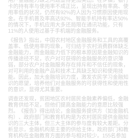
用户金融能力缺乏问题显得更加突出。在乡镇，银行
卡的持有率与使用率不成正比，呈现出持有率高、使
用率低的状况，仍然有92%的人因为习惯原因使用现
金。在手机普及率高达92%、智能手机持有率达50%
的情况下，手机应用大多还局限在通讯功能，只有
11%的人使用过基于手机端的金融服务。
《报告》指出，中国农村地区金融服务和工具的高覆
盖率、低使用率的现象，可归结于农村消费群体缺乏
金融能力，而金融能力低下的根本原因是金融知识的
传播途径不足，农户对可获得的金融服务的意识薄
弱，部分农户对金融服务存在排斥和不信任的现象，
对可利用的金融产品和技术工具缺乏知识和使用技
能。因此，加大金融培训力度，激发农民学习金融知
识的愿望，培养他们对金融服务的可获得性和使用性
的意识，显得尤其重要。
调查还发现，贫困地区农村居民金融素养偏低，金融
教育供给不足，但他们提高金融能力的意愿比较强
烈。《报告》得出结论，金融服务提供方（如金融机
构）、政府部门和教育机构是为农村居民提供金融知
识的三大主体，但三大主体的参与度有较大差距。分
析显示，金融机构是主要的供给主体，政府部门和教
育机构在金融教育方面的参与相对较少。155名参加