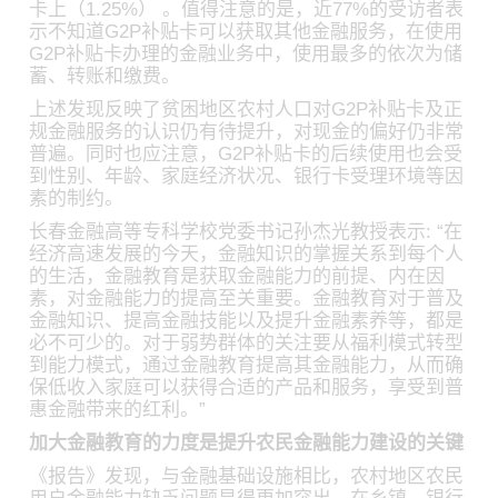
卡上（1.25%） 。值得注意的是，近77%的受访者表
示不知道G2P补贴卡可以获取其他金融服务，在使用
G2P补贴卡办理的金融业务中，使用最多的依次为储
蓄、转账和缴费。
上述发现反映了贫困地区农村人口对G2P补贴卡及正
规金融服务的认识仍有待提升，对现金的偏好仍非常
普遍。同时也应注意，G2P补贴卡的后续使用也会受
到性别、年龄、家庭经济状况、银行卡受理环境等因
素的制约。
长春金融高等专科学校党委书记孙杰光教授表示: “在
经济高速发展的今天，金融知识的掌握关系到每个人
的生活，金融教育是获取金融能力的前提、内在因
素，对金融能力的提高至关重要。金融教育对于普及
金融知识、提高金融技能以及提升金融素养等，都是
必不可少的。对于弱势群体的关注要从福利模式转型
到能力模式，通过金融教育提高其金融能力，从而确
保低收入家庭可以获得合适的产品和服务，享受到普
惠金融带来的红利。”
加大金融教育的力度是提升农民金融能力建设的关键
《报告》发现，与金融基础设施相比，农村地区农民