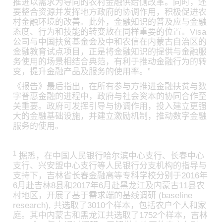
推进以需求为导向的农村金融供给侧改革。同时，还
要整合资源并发挥地方政府的协调作用，积极促进农
村金融环境的改善。此外，金融知识的普及应与金融
态度、行为和技能的转变放在同样重要的位置。Visa
公司与中国扶贫基金会及中和农信在内蒙古自治区的
金融教育试点项目，正是将金融知识的提供与金融服
务使用的场景相结合典范，有利于推动金融行为的转
变，提升金融产品及服务的使用率。”
《报告》最后指出，在所有参与方推进金融扶贫与数
字普惠金融的进程中，政府与社会资本的协同合作至
关重要。政府可发挥引导与协调作用，投入建立更强
大的金融基础设施，并建立激励机制，推动数字金融
服务的使用。
1
据悉，在中国人民银行哈尔滨中心支行、长春中心
支行、兴安盟中心支行等人民银行分支机构的指导与
支持下，吉林省长春金融高等专科学校分别于2016年
6月赴吉林8县和2017年6月赴黑龙江及内蒙古11县农
村地区，开展了基于需求端的基线调研 (baseline
research), 共选取了3010个样本，包括农户个人和家
庭。其中内蒙古和黑龙江共选取了1752个样本，吉林