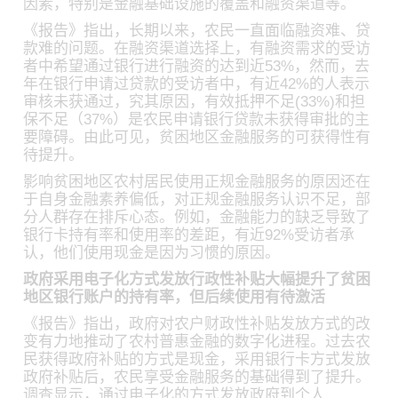
因素，特别是金融基础设施的覆盖和融资渠道等。
《报告》指出，长期以来，农民一直面临融资难、贷
款难的问题。在融资渠道选择上，有融资需求的受访
者中希望通过银行进行融资的达到近53%，然而，去
年在银行申请过贷款的受访者中，有近42%的人表示
审核未获通过，究其原因，有效抵押不足(33%)和担
保不足（37%）是农民申请银行贷款未获得审批的主
要障碍。由此可见，贫困地区金融服务的可获得性有
待提升。
影响贫困地区农村居民使用正规金融服务的原因还在
于自身金融素养偏低，对正规金融服务认识不足，部
分人群存在排斥心态。例如，金融能力的缺乏导致了
银行卡持有率和使用率的差距，有近92%受访者承
认，他们使用现金是因为习惯的原因。
政府采用电子化方式发放行政性补贴大幅提升了贫困
地区银行账户的持有率，但后续使用有待激活
《报告》指出，政府对农户财政性补贴发放方式的改
变有力地推动了农村普惠金融的数字化进程。过去农
民获得政府补贴的方式是现金，采用银行卡方式发放
政府补贴后，农民享受金融服务的基础得到了提升。
调查显示，通过电子化的方式发放政府到个人