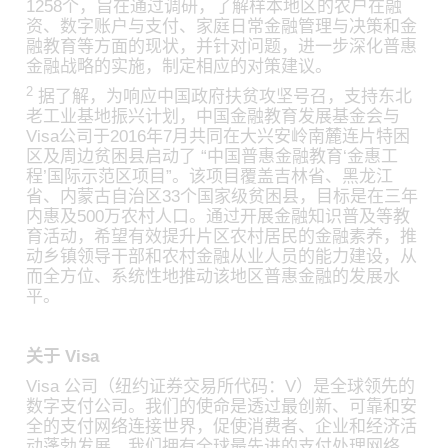
1258个，旨在通过调研，了解样本地区的农户在融
资、数字账户与支付、家庭日常金融管理与决策和金
融教育等方面的现状，并针对问题，进一步深化普惠
金融战略的实施，制定相应的对策建议。
2
据了解，为响应中国政府扶贫攻坚号召，支持东北
老工业基地振兴计划，中国金融教育发展基金会与
Visa公司于2016年7月共同在大兴安岭南麓连片特困
区及周边贫困县启动了 “中国普惠金融教育‘金惠工
程’国际示范区项目”。该项目覆盖吉林省、黑龙江
省、内蒙古自治区33个国家级贫困县，目标是在三年
内惠及500万农村人口。通过开展金融知识普及等教
育活动，希望有效提升片区农村居民的金融素养，推
动乡镇领导干部和农村金融从业人员的能力建设，从
而全方位、系统性地推动该地区普惠金融的发展水
平。
关于 Visa
Visa 公司（纽约证券交易所代码：V）是全球领先的
数字支付公司。我们的使命是透过最创新、可靠和安
全的支付网络连接世界，促使消费者、企业和经济活
动蓬勃发展。我们拥有全球最先进的支付处理网络