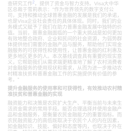
2
查研究工作
，提供了资金与智力支持。Visa大中华
区总裁于雪莉表示：“作为世界领先的数字支付公
司，支持和推动全球普惠金融的发展是我们的承诺，
也是Visa企业社会责任的具体体现。同时，我们的业
务模式又赋予了我们在助力普惠金融发展中独特的价
值。当前，普惠金融面临的一个重大挑战是如何更加
有效地整合政府、企业和民间的社会资源，为弱势群
体提供他们需要的金融产品与服务，帮助他们实现金
融服务的可获得性和使用性，让普惠金融的红利惠及
更多地区更多的人。本次基线调查具有重要的现实意
义，它帮助我们从需求端更精准地了解了农村消费者
对金融服务的使用现状和需求，从而为进一步推动农
村精准扶贫和普惠金融工作的实施提供有价值的参
考。”
提升金融服务的使用率和可获得性，有效推动农村精
准扶贫和普惠金融的实现
融资能力和决策是农民扩大生产、平衡当前与未来生
活资金需求的常用手段。能否合理选择并使用金融产
品和金融服务，是衡量农民金融能力的重要指标。而
农民融资能力的高低既取决于农民个人的内在因素，
如金融知识、技能、偏好和态度等内，也取决于外在