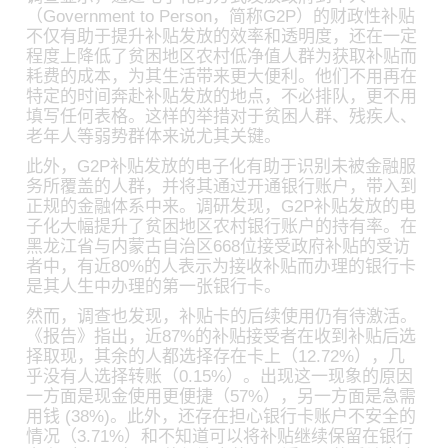
（Government to Person，简称G2P）的财政性补贴
不仅有助于提升补贴发放的效率和透明度，还在一定
程度上降低了贫困地区农村低净值人群为获取补贴而
耗费的成本，为其生活带来更大便利。他们不用再在
特定的时间奔赴补贴发放的地点，不必排队，更不用
填写任何表格。这样的举措对于贫困人群、残疾人、
老年人等弱势群体来说尤其关键。
此外，G2P补贴发放的电子化有助于识别未被金融服
务所覆盖的人群，并将其通过开通银行账户，带入到
正规的金融体系中来。调研发现，G2P补贴发放的电
子化大幅提升了贫困地区农村银行账户的持有率。在
黑龙江省与内蒙古自治区668位接受政府补贴的受访
者中，有近80%的人表示为接收补贴而办理的银行卡
是其人生中办理的第一张银行卡。
然而，调查也发现，补贴卡的后续使用仍有待激活。
《报告》指出，近87%的补贴接受者在收到补贴后选
择取现，其余的人都选择存在卡上（12.72%），几
乎没有人选择转账（0.15%）。出现这一现象的原因
一方面是现金使用更便捷（57%），另一方面是急需
用钱 (38%)。此外，还存在担心银行卡账户不安全的
情况（3.71%）和不知道可以将补贴继续保留在银行