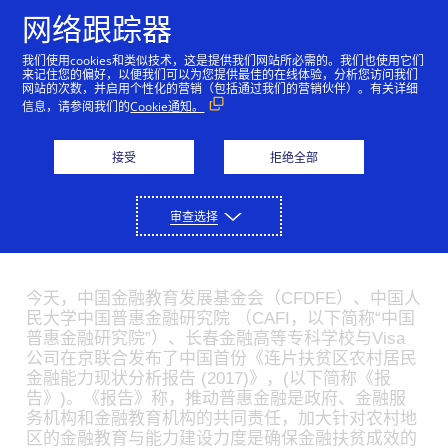
跳到内容
网络跟踪器
我们使用cookies和类似技术，这是提供我们网站所必需的。我们也使用它们
加大农村地区金融教育与
来记住您的偏好，以便我们可以为您提供最佳的在线体验，分析您访问我们
网站的次数，并启用个性化的营销（包括通过我们的营销伙伴）。有关详细
能力建设力度是确保金融
信息，请参阅我们的
Cookie通知。
扶贫成效的关键
接受
拒绝全部
09/22/2017
审查选择
金融服务的覆盖率、可获得性和使用率是推动农村精
准扶贫和实现普惠金融的重要考量
今天，中国金融教育发展基金会（CFDFE）、中国人
民大学中国普惠金融研究院 （CAFI，以下简称“中国
普惠金融研究院”）、长春金融高等专科学校与Visa
公司在京联合发布了中国首份《连片扶贫区农村居民
金融能力现状分析报告 (2017)》，(以下简称《报
告》)。《报告》称，推动普惠金融是政府、金融服
务机构和金融教育机构的共同责任，加大针对农村地
区的金融教育与能力建设力度是确保金融扶贫成效的