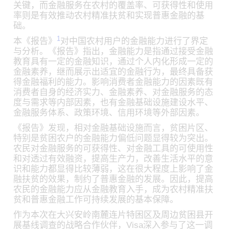
关键，而金融服务在农村的覆盖率、可获得性和使用
率则是有效推动农村精准扶贫和实现普惠金融的基
础。
1
本《报告》
对中国农村用户的金融能力进行了界定
与分析。《报告》指出，金融能力是指通过接受金融
教育具有一定的金融知识，通过个人内化形成一定的
金融素养，继而展示出适宜的金融行为，最终具备获
得金融福利的能力。影响消费者金融能力的因素既有
消费者自身的经济实力、金融素养、对金融服务的态
度与需求等内部因素，也有金融基础设施建设水平、
金融服务体系、政策环境、信用环境等外部因素。
《报告》发现，相对金融基础设施而言，贫困片区、
特别是贫困农户的金融能力偏低问题显得较为突出。
农民对金融服务的可获得性、对金融工具的可使用性
和对透过有效融资，提高生产力，改善生活水平的意
识和能力都显得比较薄弱，这在很大程度上影响了金
融扶贫的效果，制约了普惠金融的发展。因此，提高
农民的金融能力应从金融教育入手，成为农村精准扶
贫和普惠金融工作可持续发展的基本保障。
作为本次在大兴安岭南麓连片特困区及周边贫困县开
展基线调查的战略合作伙伴，Visa深入参与了这一调