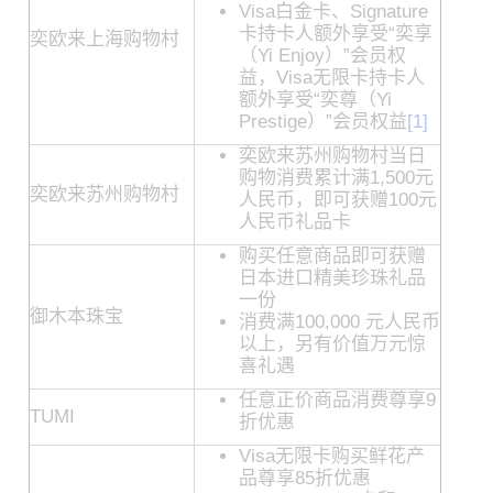
Visa白金卡、Signature
卡持卡人额外享受“奕享
奕欧来上海购物村
（Yi Enjoy）”会员权
益，Visa无限卡持卡人
额外享受“奕尊（Yi
Prestige）”会员权益
[1]
奕欧来苏州购物村当日
购物消费累计满1,500元
奕欧来苏州购物村
人民币，即可获赠100元
人民币礼品卡
购买任意商品即可获赠
日本进口精美珍珠礼品
一份
御木本珠宝
消费满100,000 元人民币
以上，另有价值万元惊
喜礼遇
任意正价商品消费尊享9
TUMI
折优惠
Visa无限卡购买鲜花产
品尊享85折优惠