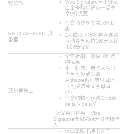
Visa Signature卡和Visa
野兽派
白金卡购买鲜花产品尊
享9折优惠
任意消费享立减10%优
惠
RE CLASSIFIED 调
2人或以上报名香水调香
香室
活动尊享每位198元人民
币的最优价
全年折扣：尊享10%购
物优惠
生日礼遇：持卡人生日
当月可免费领取
Alphabet系列单只耳环
（可挑选英文字母耳
艾尔蒂珠宝
环）
任意购物可获赠Círculo
de la Vida吊坠
*此优惠只适用于Visa
Signature卡和Visa无限卡持卡
人
Visa无限卡持卡人于