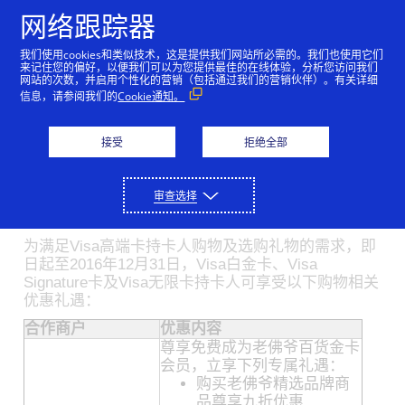
跳到内容
网络跟踪器
我们使用cookies和类似技术，这是提供我们网站所必需的。我们也使用它们
浪漫七夕Visa和你一起挑
来记住您的偏好，以便我们可以为您提供最佳的在线体验，分析您访问我们
网站的次数，并启用个性化的营销（包括通过我们的营销伙伴）。有关详细
选礼物送给挚爱
信息，请参阅我们的
Cookie通知。
08/01/2016
接受
拒绝全部
一年一度的七夕情人节快到了，在这个浪漫的节日，
Visa提供包括订花、珠宝、个人化香水订制和其他购
审查选择
物优惠，为情人准备礼物之余、又可传递情意给他
（她），让这个特别的日子变得更有意义。
为满足Visa高端卡持卡人购物及选购礼物的需求，即
日起至2016年12月31日，Visa白金卡、Visa
Signature卡及Visa无限卡持卡人可享受以下购物相关
优惠礼遇：
合作商户
优惠内容
尊享免费成为老佛爷百货金卡
会员，立享下列专属礼遇：
购买老佛爷精选品牌商
品尊享九折优惠