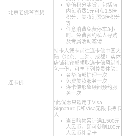
多倍积分奖赏，包括店
内每消费1元可获1.5倍
北京老佛爷百货
积分、美妆消费3倍积分
等
任意消费免费停车3小
时、免费预约私人导购
及专属活动邀请
持卡人凭卡前往连卡佛中国大
陆（北京、上海、成都）实体
店铺礼宾部领取连卡佛风尚礼
包一份，可享下列尊贵体验：
奢华面部护理一次
免费美妆服务一次
连卡佛
连卡佛形象顾问预约服
务一次
*此优惠只适用于Visa
Signature卡和Visa无限卡持卡
人
当日购物累计满1,500元
人民币，即可获赠100元
人民币礼品卡