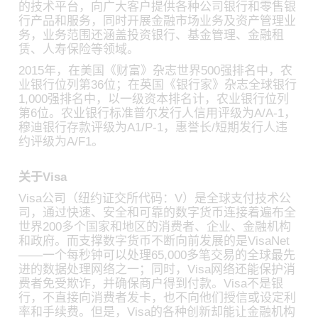
的技术平台，向广大客户提供各种公司银行和零售银
行产品和服务，同时开展金融市场业务及资产管理业
务，业务范围还涵盖投资银行、基金管理、金融租
赁、人寿保险等领域。
2015年，在美国《财富》杂志世界500强排名中，农
业银行位列第36位；在英国《银行家》杂志全球银行
1,000强排名中，以一级资本排名计，农业银行位列
第6位。农业银行标准普尔发行人信用评级为A/A-1，
穆迪银行存款评级为A1/P-1，惠誉长/短期发行人违
约评级为A/F1。
关于Visa
Visa公司（纽约证交所代码：V）是全球支付技术公
司，通过快速、安全和可靠的数字货币连接着遍布全
世界200多个国家和地区的消费者、企业、金融机构
和政府。而支撑数字货币不断向前发展的是VisaNet
——一个每秒钟可以处理65,000多笔交易的全球最先
进的数据处理网络之一；同时，Visa网络还能保护消
费者免受欺诈，并确保商户得到付款。Visa不是银
行，不直接向消费者发卡，也不向他们授信或设定利
率和手续费。但是，Visa的各种创新却能让金融机构