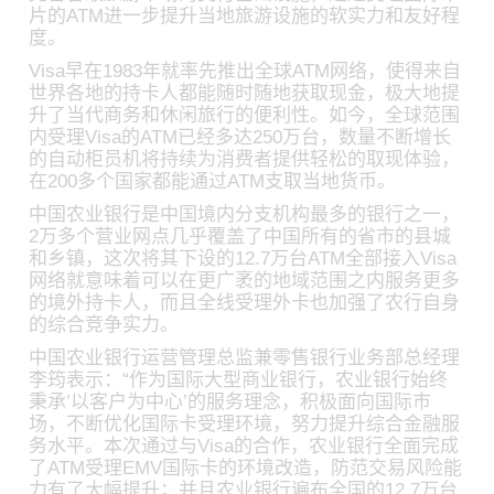
片的ATM进一步提升当地旅游设施的软实力和友好程
度。
Visa早在1983年就率先推出全球ATM网络，使得来自
世界各地的持卡人都能随时随地获取现金，极大地提
升了当代商务和休闲旅行的便利性。如今，全球范围
内受理Visa的ATM已经多达250万台，数量不断增长
的自动柜员机将持续为消费者提供轻松的取现体验，
在200多个国家都能通过ATM支取当地货币。
中国农业银行是中国境内分支机构最多的银行之一，
2万多个营业网点几乎覆盖了中国所有的省市的县城
和乡镇，这次将其下设的12.7万台ATM全部接入Visa
网络就意味着可以在更广袤的地域范围之内服务更多
的境外持卡人，而且全线受理外卡也加强了农行自身
的综合竞争实力。
中国农业银行运营管理总监兼零售银行业务部总经理
李筠表示：“作为国际大型商业银行，农业银行始终
秉承’以客户为中心’的服务理念，积极面向国际市
场，不断优化国际卡受理环境，努力提升综合金融服
务水平。本次通过与Visa的合作，农业银行全面完成
了ATM受理EMV国际卡的环境改造，防范交易风险能
力有了大幅提升；并且农业银行遍布全国的12.7万台