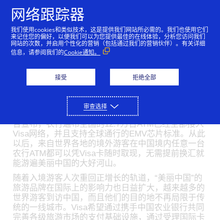
跳到内容
网络跟踪器
我们使用cookies和类似技术，这是提供我们网站所必需的。我们也使用它们
Visa携手中国农业银行逐
来记住您的偏好，以便我们可以为您提供最佳的在线体验，分析您访问我们
网站的次数，并启用个性化的营销（包括通过我们的营销伙伴）。有关详细
步完善ATM外卡受理环境
信息，请参阅我们的
Cookie通知。
06/30/2016
接受
拒绝全部
中国农业银行宣布所有ATM全部接入Visa网络从而为
来自世界各地的游客提供更加便捷的用卡体验
审查选择
Visa 公司（纽交所代码：V）今日与中国农业银行联
合宣布，农行遍布全国的12.7万台ATM已经全部接入
Visa网络，并且支持全球通行的EMV芯片标准。从此
以后，来自世界各地的境外游客在中国境内任意一台
农行ATM都可以凭Visa卡随时取现，无需提前换汇就
能游遍美丽中国的大好河山。
随着入境游客人次重回正增长的轨道，“美丽中国”的
旅游品牌在国际上的影响力也日益扩大，越来越多的
世界游客到访中国，而且他们的目的地不再局限于传
统的一线城市。Visa希望通过携手中国农业银行共同
完善各级旅游市场的支付基础设施，通过受理国际卡